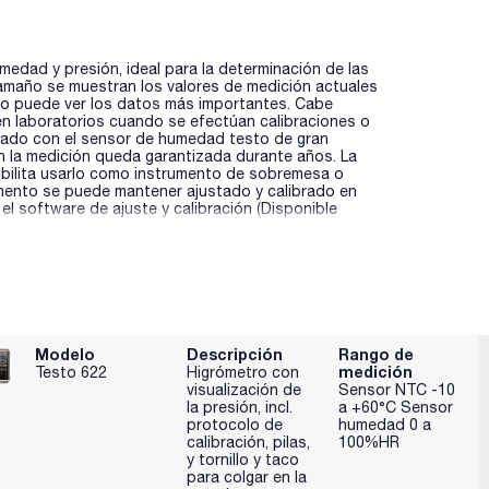
medad y presión, ideal para la determinación de las
tamaño se muestran los valores de medición actuales
ario puede ver los datos más importantes. Cabe
 en laboratorios cuando se efectúan calibraciones o
pado con el sensor de humedad testo de gran
 en la medición queda garantizada durante años. La
ibilita usarlo como instrumento de sobremesa o
rumento se puede mantener ajustado y calibrado en
l software de ajuste y calibración (Disponible
Modelo
Descripción
Rango de
medición
Testo 622
Higrómetro con
visualización de
Sensor NTC -10
la presión, incl.
a +60°C Sensor
protocolo de
humedad 0 a
calibración, pilas,
100%HR
y tornillo y taco
para colgar en la