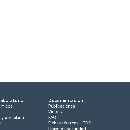
laboratorio
Documentación
ímicos
Publicaciones
Videos
o y porcelana
FAQ
a
Fichas técnicas - TDS
Hojas de seguridad -