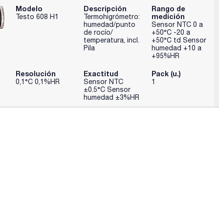
Modelo
Descripción
Rango de
medición
Testo 608 H1
Termohigrómetro:
humedad/punto
Sensor NTC 0 a
de rocío/
+50°C -20 a
temperatura, incl.
+50°C td Sensor
Pila
humedad +10 a
+95%HR
Resolución
Exactitud
Pack (u.)
0,1°C 0,1%HR
Sensor NTC
1
±0.5°C Sensor
humedad ±3%HR