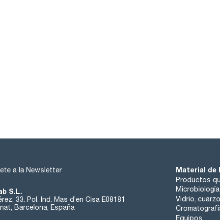
Material de 
ete a la Newsletter
Productos qu
Microbiología
ab S.L.
Vidrio, cuarz
rez, 33. Pol. Ind. Mas d’en Cisa E08181
at, Barcelona, España
Cromatografí
Equipos