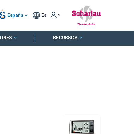
España
Es
ONES
RECURSOS