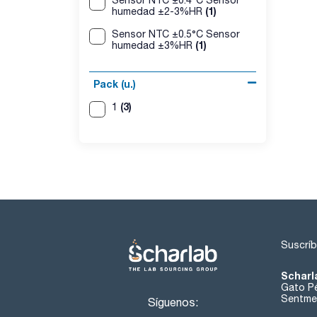
Sensor NTC ±0.4°C Sensor
(1)
humedad ±2-3%HR
Sensor NTC ±0.5°C Sensor
(1)
humedad ±3%HR
Pack (u.)
(3)
1
Suscríb
Scharl
Gato Pé
Sentmen
Síguenos: