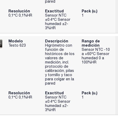
pared
Resolución
Exactitud
Pack (u.)
0,1°C 0,1%HR
Sensor NTC
1
±0.4°C Sensor
humedad ±2-
3%HR
Modelo
Descripción
Rango de
medición
Testo 623
Higrómetro con
función de
Sensor NTC -10
históricos de los
a +60°C Sensor
valores de
humedad 0 a
medición, incl.
100%HR
protocolo de
calibración, pilas
y tornillo y taco
para colgar en la
pared
Resolución
Exactitud
Pack (u.)
0,1°C 0,1%HR
Sensor NTC
1
±0.4°C Sensor
humedad ±2-
3%HR