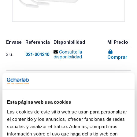
Envase
Referencia
Disponibilidad
Mi Precio
Consulte la
021-004240
x u.
Comprar
disponibilidad
Imprimir ficha de
producto
Características
Rango temperatura (ºC) : –50,0 a 70,0°C
Esta página web usa cookies
Exactitud : ±0,3°C
Precisión : 0,01ºC
Las cookies de este sitio web se usan para personalizar
Sondas : 2 sondas BulletTM (4,75mm Ø, 1,9cm largo)
Ver más
el contenido y los anuncios, ofrecer funciones de redes
Pack (u.) : 1
sociales y analizar el tráfico. Además, compartimos
Termómetro de alta precisión que monitorea 2 áreas
información sobre el uso que haga del sitio web con
diferentes de cualquier frigorífico o congelador.