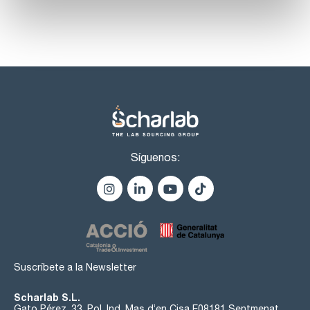
Ultra-congeladores
Vacunas
Almacenes químicos
Almacenamiento de nitrógeno líquido (monitorear productos
biológicos insustituibles a largo plazo)
Almacenes controlados
Síguenos:
Suscríbete a la Newsletter
Scharlab S.L.
Gato Pérez, 33. Pol. Ind. Mas d’en Cisa E08181 Sentmenat,