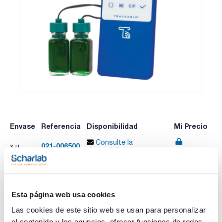
Envase
Referencia
Disponibilidad
Mi Precio
Consulte la
021-006500
x u.
Comprar
disponibilidad
Esta página web usa cookies
Imprimir ficha de
producto
Las cookies de este sitio web se usan para personalizar
Características
Rango : –50,00 a 60,00°C
el contenido y los anuncios, ofrecer funciones de redes