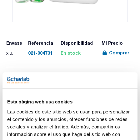
Envase
Referencia
Disponibilidad
Mi Precio
Comprar
021-004731
En stock
x u.
Imprimir ficha de
producto
Características
Rango temperatura (ºC) : –50,0 a 70,0
Esta página web usa cookies
Exactitud : ±0,5°C (-30 a 50ºC), ±1°C resto
Precisión : 0,1ºC
Las cookies de este sitio web se usan para personalizar
Sondas : 2 botellas
Ver más
Pack (u.) : 1
el contenido y los anuncios, ofrecer funciones de redes
sociales y analizar el tráfico. Además, compartimos
La sonda de botella aisla el sensor de los cambios rápidos.
- Smart-Alarm™: alarma visual/audible que continúa sonando
información sobre el uso que haga del sitio web con
incluso si la unidad regresa a condiciones sin alarma