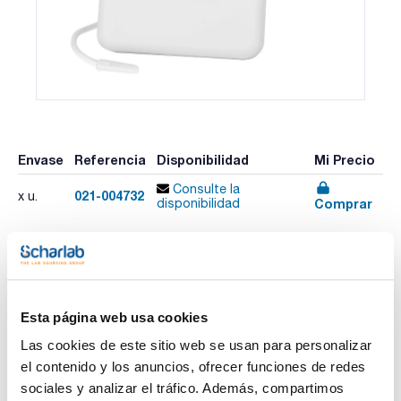
Envase
Referencia
Disponibilidad
Mi Precio
Consulte la
021-004732
x u.
Comprar
disponibilidad
Imprimir ficha de
producto
Características
Esta página web usa cookies
Rango temperatura (ºC) : –50,0 a 70,0
Exactitud : ±0,5°C (-30 a 50ºC), ±1°C resto
Las cookies de este sitio web se usan para personalizar
Precisión : 0,1ºC
el contenido y los anuncios, ofrecer funciones de redes
Sondas : 1 sonda BulletTM (4,75mm Ø, 1,9cm largo)
Ver más
Pack (u.) : 1
sociales y analizar el tráfico. Además, compartimos