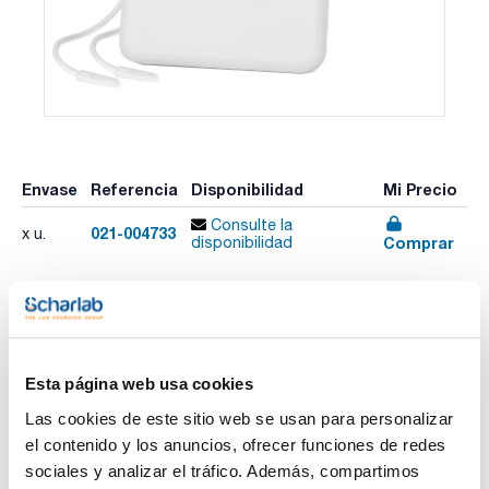
Envase
Referencia
Disponibilidad
Mi Precio
Consulte la
021-004733
x u.
Comprar
disponibilidad
Imprimir ficha de
producto
Características
Esta página web usa cookies
Rango temperatura (ºC) : –50,0 a 70,0
Exactitud : ±0,5°C (-30 a 50ºC), ±1°C resto
Las cookies de este sitio web se usan para personalizar
Precisión : 0,1ºC
el contenido y los anuncios, ofrecer funciones de redes
Sondas : 2 sondas BulletTM (4,75mm Ø, 1,9cm largo)
Ver más
Pack (u.) : 1
sociales y analizar el tráfico. Además, compartimos