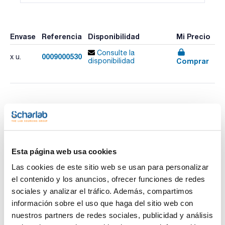
Envase
Referencia
Disponibilidad
Mi Precio
Consulte la
0009000530
x u.
Comprar
disponibilidad
Imprimir ficha de
producto
Características
Modelo : Mini termómetro alarma
Descripción : Mini termómetro, incluye pila
Rango de medición : -50 a +150 °C
Esta página web usa cookies
Resolución : 0,1/1ºC
Ver más
Exactitud : ±1 °C (-10 a +100 °C), ±2 °C (rango restante)
Las cookies de este sitio web se usan para personalizar
Longitud de sonda (mm) : 190
el contenido y los anuncios, ofrecer funciones de redes
Pack (u.) : 1
sociales y analizar el tráfico. Además, compartimos
Tanto si es para un productor alimentario, un inspector o un
información sobre el uso que haga del sitio web con
consumidor, un técnico de refrigeración o un instalador de
Documentación técnica
calefacción, un empleado de un laboratorio químico o
nuestros partners de redes sociales, publicidad y análisis
fotográfico; estos mini termómetros son muy adecuados