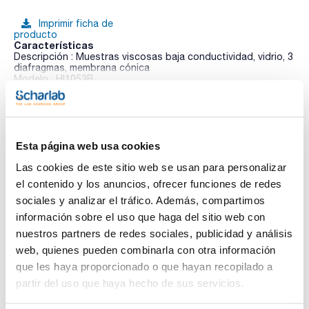
Imprimir ficha de
producto
Características
Descripción : Muestras viscosas baja conductividad, vidrio, 3
diafragmas, membrana cónica
Modelo : HI1053B
Pack (u.) : 1
Ver más
Gama de electrodos compatibles con los equipos de la Serie
5000, pH-metro HI 2211 y pH-metros de otras marcas con
conector BNC.
Esta página web usa cookies
Documentación técnica
Las cookies de este sitio web se usan para personalizar
el contenido y los anuncios, ofrecer funciones de redes
TDS / Ficha técnica
COA
sociales y analizar el tráfico. Además, compartimos
Regístrate para
Regístrate para
información sobre el uso que haga del sitio web con
descargas
descargas
nuestros partners de redes sociales, publicidad y análisis
SDS/ Hoja de seguridad
web, quienes pueden combinarla con otra información
Regístrate para
que les haya proporcionado o que hayan recopilado a
descargas
partir del uso que haya hecho de sus servicios.