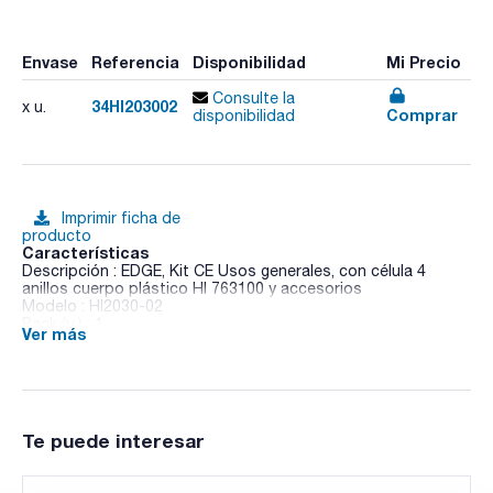
Envase
Referencia
Disponibilidad
Mi Precio
Consulte la
34HI203002
x u.
Comprar
disponibilidad
Imprimir ficha de
producto
Características
Descripción : EDGE, Kit CE Usos generales, con célula 4
anillos cuerpo plástico HI 763100 y accesorios
Modelo : HI2030-02
Pack (u.) : 1
Ver más
pH-Metro con posibilidad de medir CE y OD. Diseño
innovador y altas prestaciones.
Teclado táctil, gran display LCD, GLP, función CAL-Check,
registro de datos, 2 USB, sensores inteligentes con sensor
de temperatura integrado, referencia doble, cable de 1m y
Te puede interesar
conexión plug-in.