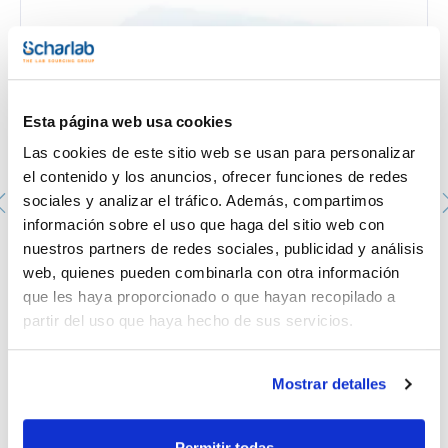
Esta página web usa cookies
Las cookies de este sitio web se usan para personalizar
el contenido y los anuncios, ofrecer funciones de redes
sociales y analizar el tráfico. Además, compartimos
información sobre el uso que haga del sitio web con
Agitador magnético MST sin calefacción. VELP®.
nuestros partners de redes sociales, publicidad y análisis
Velocidad (rpm): hasta 1100. Vol. Agitación (L): hasta 5.
web, quienes pueden combinarla con otra información
Material: ABS. Ø plato (mm): 130x150. Potencia (W): 0,6.
Dim. AnxAlxPr (mm): 130x50x150
que les haya proporcionado o que hayan recopilado a
043-100160
partir del uso que haya hecho de sus servicios.
Envase
: x u.
Disponibilidad
Ver stock
:
Mi precio
Comprar
:
Mostrar detalles
Permitir todas