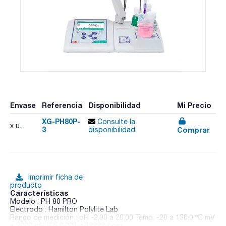
Envase
Referencia
Disponibilidad
Mi Precio
XG-PH80P-
Consulte la
x u.
3
Comprar
disponibilidad
Imprimir ficha de
producto
Características
Modelo : PH 80 PRO
Electrodo : Hamilton Polylite Lab
Rango de medición : pH -2,00 a 20,00 Temp. -20 a 130,0 ºC mV
± 2000 mV ISE 0,001 a 19999 ppm