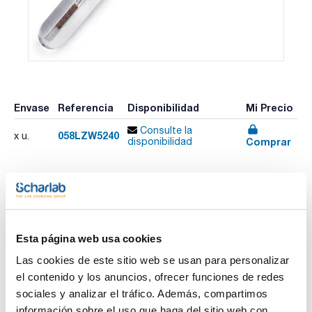
Envase
Referencia
Disponibilidad
Mi Precio
Consulte la
058LZW5240
x u.
Comprar
disponibilidad
Imprimir ficha de
producto
Características
Esta página web usa cookies
Modelo : 5240
Versión : Electrodo de referencia 5240, diaf. cerámico
Las cookies de este sitio web se usan para personalizar
Conector : Screw cap S7
Sensor de temperatura : No
el contenido y los anuncios, ofrecer funciones de redes
Ver más
Otras prestaciones : Cloruro de plata, hasta 80º
sociales y analizar el tráfico. Además, compartimos
Pack (u.) : 1
información sobre el uso que haga del sitio web con