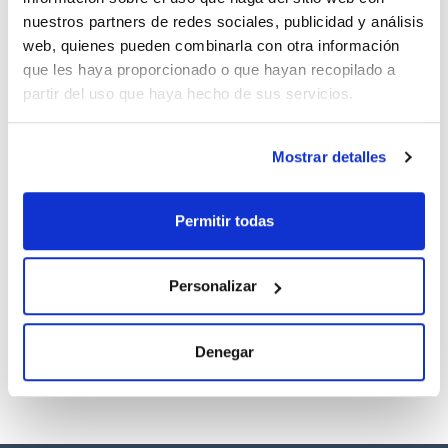
Sondas y electrodos
nuestros partners de redes sociales, publicidad y análisis
web, quienes pueden combinarla con otra información
Documentación técnica
que les haya proporcionado o que hayan recopilado a
TDS / Ficha técnica
COA
partir del uso que haya hecho de sus servicios.
Regístrate para
Regístrate para
descargas
descargas
SDS/ Hoja de seguridad
Mostrar detalles
Regístrate para
descargas
Permitir todas
Los productos marcados con esta imagen son
productos marca Scharlau habitualmente en stock,
Personalizar
listos para una entrega inmediata.
Denegar