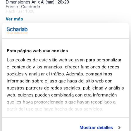
Dimensiones An x Al (mm) : 20x20
Forma : Cuadrada
Pack (u.) : 1000
Ver más
Vidrio claro, limpio y desengrasado de 0,15mm de espesor,
envasados en estuches al vacío. El embalaje al vacío ofrece
una mayor conservación del cubreobjetos frente a la
humedad.
Documentación técnica
Esta página web usa cookies
TDS / Ficha técnica
COA
Las cookies de este sitio web se usan para personalizar
el contenido y los anuncios, ofrecer funciones de redes
Regístrate para
Regístrate para
descargas
descargas
sociales y analizar el tráfico. Además, compartimos
SDS/ Hoja de seguridad
información sobre el uso que haga del sitio web con
Regístrate para
nuestros partners de redes sociales, publicidad y análisis
descargas
web, quienes pueden combinarla con otra información
que les haya proporcionado o que hayan recopilado a
partir del uso que haya hecho de sus servicios.
Los productos marcados con esta imagen son
productos marca Scharlau habitualmente en stock,
listos para una entrega inmediata.
Mostrar detalles