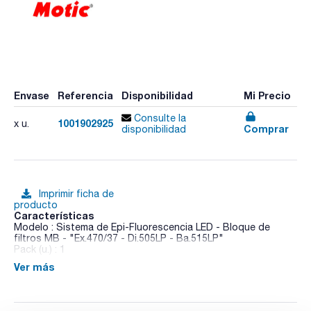
Envase
Referencia
Disponibilidad
Mi Precio
Consulte la
1001902925
x u.
Comprar
disponibilidad
Imprimir ficha de
producto
Características
Modelo : Sistema de Epi-Fluorescencia LED - Bloque de
filtros MB - "Ex.470/37 - Di.505LP - Ba.515LP"
Pack (u.) : 1
Ver más
- Cabezal binocular o trinocular tipo Siedentopf giratorio
360º, inclinado 30º y rotatorio 360º (División de imagen
100:0/20:80)
- Oculares gran campo y alto punto focal N-WF10X/20mm