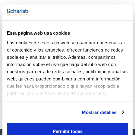
con ajuste dióptrico en ambos oculares y protectores
oculares
Documentación técnica
- Porta-objetivos quíntuple inverso
- Objetivos CCIS Plan acromáticos EC PL 4X, 10X, 40X S,
100X S-Oil
TDS / Ficha técnica
COA
- Sistema de enfoque macro y micrométrico coaxial con
ajuste de tensión
Regístrate para
Regístrate para
Esta página web usa cookies
- Platina mecánica con mandos coaxiales ergonómicos en
descargas
descargas
lado derecho, sistema sin cremallera
SDS/ Hoja de seguridad
Las cookies de este sitio web se usan para personalizar
- Condensador Abbe A.N. 0.90/1.25 con diafragma iris y
el contenido y los anuncios, ofrecer funciones de redes
ranura
Regístrate para
- Iluminación Koehler mediante lámpara halógena de cuarzo
descargas
sociales y analizar el tráfico. Además, compartimos
6V/30W con control de intensidad
información sobre el uso que haga del sitio web con
- Filtro azul 45mm, aceite de inmersión (5ml), cable de
alimentación, llave hexagonal Allen, tornillo cabezal y funda
nuestros partners de redes sociales, publicidad y análisis
protectora
Los productos marcados con esta imagen son
web, quienes pueden combinarla con otra información
productos marca Scharlau habitualmente en stock,
listos para una entrega inmediata.
que les haya proporcionado o que hayan recopilado a
partir del uso que haya hecho de sus servicios.
Mostrar detalles
Permitir todas