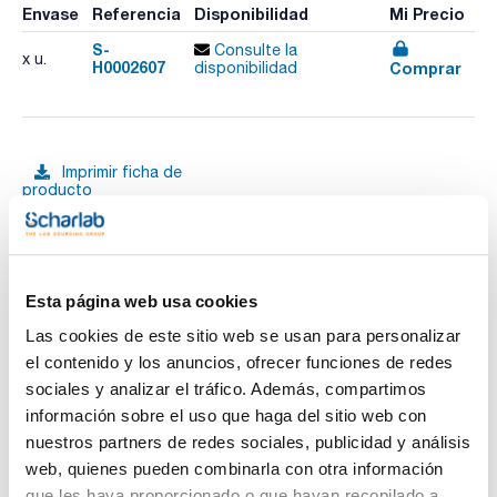
Envase
Referencia
Disponibilidad
Mi Precio
S-
Consulte la
x u.
H0002607
Comprar
disponibilidad
Imprimir ficha de
producto
Características
Descripción : Tubo de vidrio con vaso de llenado central
Características : 100 mm de longitud y para volumen de
muestra de 6,0 mL
Pack (u.) : 1
Ver más
Esta página web usa cookies
Coloromat es un colorímetro de haz único para la
determinación del color de muestras líquidas con LED. Es
Las cookies de este sitio web se usan para personalizar
posible utilizar tanto tubos polarimétricos que permiten un
el contenido y los anuncios, ofrecer funciones de redes
llenado sencillo como cubetas de hasta 100 mm de longitud.
Las unidades de medida son unidades ICUMSA o de
sociales y analizar el tráfico. Además, compartimos
Documentación técnica
extinción.
información sobre el uso que haga del sitio web con
La pantalla táctil se utiliza para funciones de teclas
programables e introducción de datos alfanuméricos que
TDS / Ficha técnica
COA
nuestros partners de redes sociales, publicidad y análisis
permiten un manejo sencillo, por ejemplo, del nombre del lote,
web, quienes pueden combinarla con otra información
del usuario, etc. Las longitudes de onda se seleccionan a
Regístrate para
Regístrate para
través de la pantalla táctil. Se preinstalan tres longitudes de
descargas
descargas
que les haya proporcionado o que hayan recopilado a