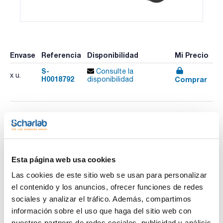
Envase
Referencia
Disponibilidad
Mi Precio
S-
Consulte la
x u.
H0018792
Comprar
disponibilidad
Imprimir ficha de
producto
Características
Modelo : SQCP 50
Descripción : Placas de control de cuarzo simple con
Esta página web usa cookies
certificado de fábrica S+H (para comprobar y calibrar),
sensor de temperatura integrado. Sin cable
Las cookies de este sitio web se usan para personalizar
Ver más
Características : +50°Z / +17,5° ang. grado (±1°Z / ±0,35°).
el contenido y los anuncios, ofrecer funciones de redes
Pack (u.) : 1
sociales y analizar el tráfico. Además, compartimos
El polarímetro VariPol es un polarímetro de precisión de
información sobre el uso que haga del sitio web con
última generación con un diseño moderno, materiales
robustos y una longevidad inigualable. Su incomparable
nuestros partners de redes sociales, publicidad y análisis