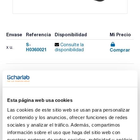
Envase
Referencia
Disponibilidad
Mi Precio
S-
Consulte la
x u.
H0360021
Comprar
disponibilidad
Imprimir ficha de
producto
Características
Descripción : Tubo polarimétrico medida única y llenado sin
burbujas. Con trampa de burbujas ensanchada en un lado
Esta página web usa cookies
Características : 100 mm de longitud y para volumen de
muestra de 2,4 mL
Las cookies de este sitio web se usan para personalizar
Ver más
Pack (u.) : 1
el contenido y los anuncios, ofrecer funciones de redes
El polarímetro VariPol es un polarímetro de precisión de
sociales y analizar el tráfico. Además, compartimos
última generación con un diseño moderno, materiales
información sobre el uso que haga del sitio web con
robustos y una longevidad inigualable. Su incomparable
precisión en la medición se combina con configuración
nuestros partners de redes sociales, publicidad y análisis