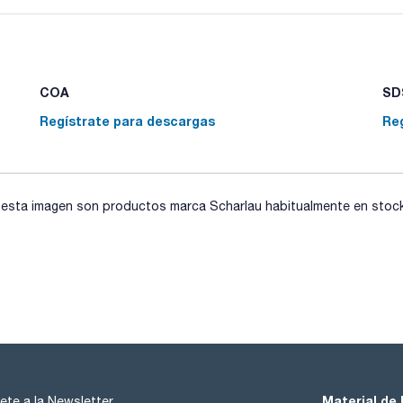
- Acepta columnas de 12x70ml incluidas las de separación de 
- Su diseño único no usa tapones, válvulas o agujas, siendo 
- Usado bajo gravedad o con la ayuda del innovador SpeediFlo
en cada columna
- Con SpeediFlow es posible, proporcionar a cada muestra l
- SpeediFlow incluye un extendido rango de accesorios par
COA
SDS
Regístrate para descargas
Re
sta imagen son productos marca Scharlau habitualmente en stock, 
Material de 
ete a la Newsletter