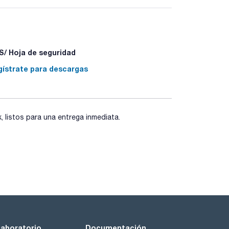
fase, filtración o extracción en fase sólida
muy fácil de montar y usar
w Booster, permite el control individual del flujo
a velocidad o tiempo que requiera
a acoplarse a las columnas estándares
/ Hoja de seguridad
gístrate para descargas
listos para una entrega inmediata.
laboratorio
Documentación