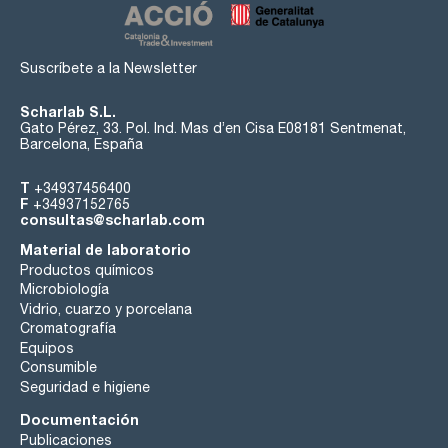
- Cabezal de Reflujo: refrigerado por agua, reflujo eficiente.
Distribuye el gas para la inertización.
- Agitación magnética integrada de 100 a 1000 rpm o
agitación con el agitador compacto Mya, opcional (controla
Suscríbete a la Newsletter
cada posición independientemente). Utilice la agitación
magnética o de varilla en zonas adyacentes.
Scharlab S.L.
Aplicaciones:
Gato Pérez, 33. Pol. Ind. Mas d’en Cisa E08181 Sentmenat,
Optimización de carga.
Barcelona, España
Síntesis simple o paralela.
Optimización de la reacción.
T
+34937456400
Screening de reactivo, catalizador y disolvente.
F
+34937152765
Estudios de cristalización.
consultas@scharlab.com
Para más información visitar:
Material de laboratorio
https://www.radleys.com/products/our-products/mya-4-
reaction-station
Productos químicos
Microbiología
Vidrio, cuarzo y porcelana
Cromatografía
Equipos
Consumible
Seguridad e higiene
Documentación
Publicaciones