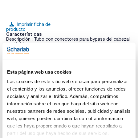
Imprimir ficha de
producto
Características
Descripción : Tubo con conectores para bypass del cabezal
manifold
Pack (u.) : 1
Ver más
La estación de reacción Mya 4 es una estación de reacción
de cuatro zonas que ofrece calefacción segura y precisa,
refrigeración activa, control de software y registro de datos
Esta página web usa cookies
durante 24 horas, 7 días a la semana, sin desatender la
química.
Las cookies de este sitio web se usan para personalizar
Características generales:
Documentación técnica
- Menos espacio que cuatro configuraciones de reacción
el contenido y los anuncios, ofrecer funciones de redes
separadas.
sociales y analizar el tráfico. Además, compartimos
- Control independiente de cada zona desde -30ºC a 180ºC.
TDS / Ficha técnica
COA
- Sondas de temperatura Pt100.
información sobre el uso que haga del sitio web con
- Agitación magnética de 100 a 1000 rpm (controla cada
Regístrate para
Regístrate para
nuestros partners de redes sociales, publicidad y análisis
posición independientemente).
descargas
descargas
- Control de pantalla táctil Pad; intuitiva y fácil de usar.
web, quienes pueden combinarla con otra información
SDS/ Hoja de seguridad
Establece perfiles automatizados o utiliza el control manual.
que les haya proporcionado o que hayan recopilado a
Operación única o multiusuario.
Regístrate para
- Amplia gama de vasos de 2ml a 400ml.
partir del uso que haya hecho de sus servicios.
descargas
- Software de control de PC opcional: integra y controla