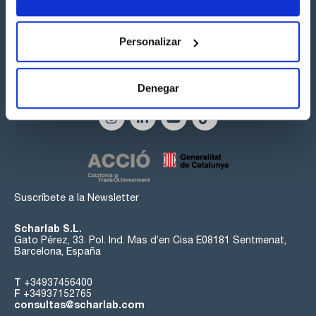
En la sección de agitadores y baños termostáticos
encontrará dichos equipos para completar su reactor. Están
disponibles una amplia gama de accesorios.
Personalizar
Síguenos:
Denegar
Suscríbete a la Newsletter
Scharlab S.L.
Gato Pérez, 33. Pol. Ind. Mas d’en Cisa E08181 Sentmenat,
Barcelona, España
T
+34937456400
F
+34937152765
consultas@scharlab.com