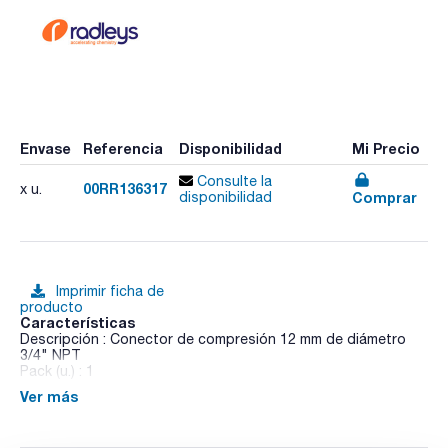
Envase
Referencia
Disponibilidad
Mi Precio
Consulte la
00RR136317
x u.
Comprar
disponibilidad
Imprimir ficha de
producto
Características
Descripción : Conector de compresión 12 mm de diámetro
3/4" NPT
Pack (u.) : 1
Ver más
- Gama de reactores encamisados y de vacío de 100 mL a 5
litros.
- Intercambio de matraces reactores rápido, sin