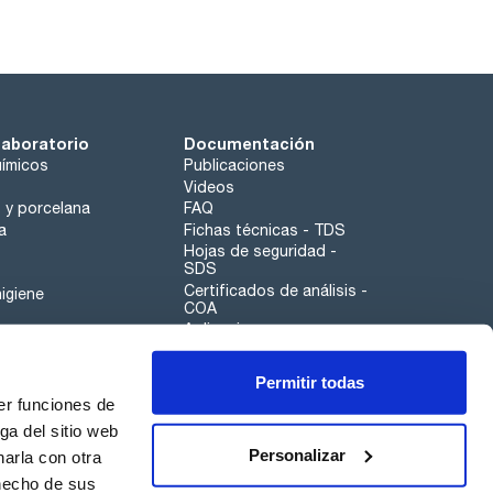
laboratorio
Documentación
ímicos
Publicaciones
Videos
o y porcelana
FAQ
a
Fichas técnicas - TDS
Hojas de seguridad -
SDS
Certificados de análisis -
igiene
COA
Aplicaciones
Tabla Periódica
Permitir todas
Scharlau leathergoods
er funciones de
Canal de denuncias
ga del sitio web
Personalizar
arla con otra
otros
 hecho de sus