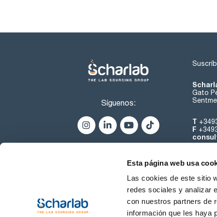
Suscríb
Scharl
Gato Pé
Sentmen
Síguenos:
T
+349
F
+349
consul
Esta página web usa cook
Las cookies de este sitio 
redes sociales y analizar 
con nuestros partners de r
Sobre 
información que les haya 