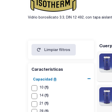
Vidrio borosilicato 3.3, DIN 12 492, con tapa aislan
Cuerp
Limpiar filtros
Características
Capacidad (l)
(1)
10
(1)
14
(1)
21
(1)
28