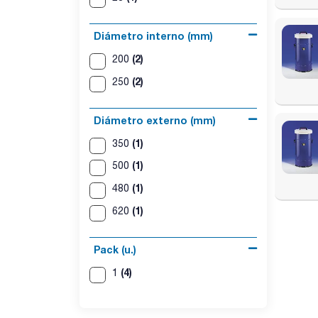
Diámetro interno (mm)
(2)
200
(2)
250
Diámetro externo (mm)
(1)
350
(1)
500
(1)
480
(1)
620
Pack (u.)
(4)
1