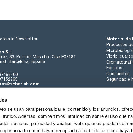
Material de 
ete a la Newsletter
Productos qu
Microbiología
ab S.L.
Vidrio, cuarz
rez, 33. Pol. Ind. Mas d’en Cisa E08181
at, Barcelona, España
Cromatografí
Equipos
Consumible
37456400
37152765
Seguridad e h
tas@scharlab.com
ies
web se usan para personalizar el contenido y los anuncios, ofrec
el tráfico. Además, compartimos información sobre el uso que ha
edes sociales, publicidad y análisis web, quienes pueden combin
nosotros
Eventos
Contacta
Noticias
Trabaja con nos
proporcionado o que hayan recopilado a partir del uso que haya