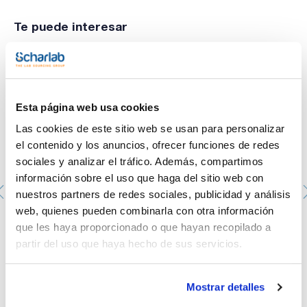
Te puede interesar
Esta página web usa cookies
Las cookies de este sitio web se usan para personalizar
el contenido y los anuncios, ofrecer funciones de redes
sociales y analizar el tráfico. Además, compartimos
información sobre el uso que haga del sitio web con
nuestros partners de redes sociales, publicidad y análisis
web, quienes pueden combinarla con otra información
Recipiente Dewar sin tapa. ISOTHERM. Cilindro de
que les haya proporcionado o que hayan recopilado a
metal, sin asa. Capacidad (ml): 1.000. Ø int. (mm): 77. Ø
partir del uso que haya hecho de sus servicios.
ext. (mm): 105. Altura int. (mm): 235
0225032021
Envase
: x u.
Mostrar detalles
Disponibilidad
Ver stock
:
Mi precio
Comprar
: