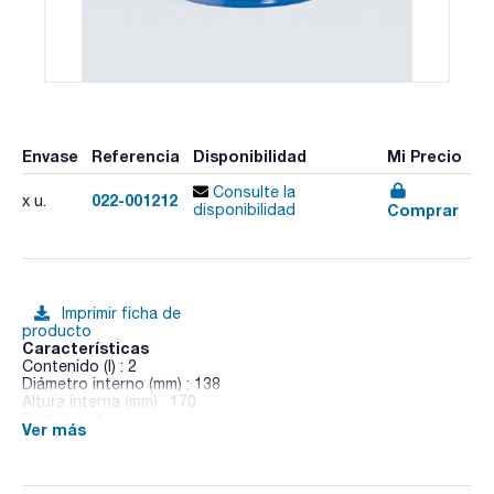
Envase
Referencia
Disponibilidad
Mi Precio
Consulte la
022-001212
x u.
Comprar
disponibilidad
Imprimir ficha de
producto
Características
Contenido (l) : 2
Diámetro interno (mm) : 138
Altura interna (mm) : 170
Pack (u.) : 1
Ver más
Vidrio borosilicato 3.3, DIN 12 492, vasija metálica, pinzas de
sujeción de la tapa y asa de aluminio.