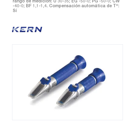
rango de medición: U 30-35; EG -50-0; PG -50-0; CW
-40-0; BF 1,1-1,4. Compensación automática de Tº:
Sí