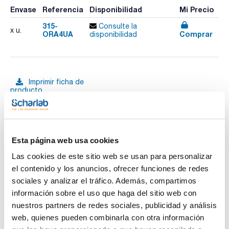
Envase
Referencia
Disponibilidad
Mi Precio
315-
Consulte la
x u.
ORA4UA
Comprar
disponibilidad
Imprimir ficha de
producto
Características
Modelo : ORA4UA
Aplicación : Industria, automoción
Escala y rango de medición : U 30-35%; EG -50-0ºC; PG -50-
0ºC; CW -40-0ºC; BF 1,1-1,4kg/l
Ver más
División : 0,2%; 1ºC; 1ºC; 5ºC; 0,01kg/l
Esta página web usa cookies
Compensación automática de temperatura : Sí
Pack (u.) : 1
Las cookies de este sitio web se usan para personalizar
el contenido y los anuncios, ofrecer funciones de redes
Los modelos de la serie ORA son refractómetros manuales
analógicos universales que no requieren ningún
sociales y analizar el tráfico. Además, compartimos
Documentación técnica
mantenimiento. Están equipados con un ocular con una
información sobre el uso que haga del sitio web con
posibilidad de ajuste sencilla y sin problemas para diferentes
intensidades visuales. El sistema óptico y la cubierta del
nuestros partners de redes sociales, publicidad y análisis
TDS / Ficha técnica
COA
prisma se han fabricado con materiales especiales que
web, quienes pueden combinarla con otra información
permiten una medición con escasa tolerancia. Temperatura
Regístrate para
Regístrate para
de medición sin ATC: 20°C, temperatura de medición con