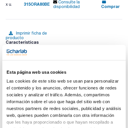
Consulte la
315ORA80BE
x u.
Comprar
disponibilidad
Imprimir ficha de
producto
Características
Modelo : ORA80BE
Aplicación : Universal
Escala y rango de medición : Brix 0-50%/50-80%
División : 0,5%; 0,5%
Ver más
Compensación automática de temperatura : No
Pack (u.) : 1
Esta página web usa cookies
Los modelos de la serie ORA son refractómetros manuales
Las cookies de este sitio web se usan para personalizar
analógicos universales que no requieren ningún
mantenimiento. Están equipados con un ocular con una
el contenido y los anuncios, ofrecer funciones de redes
Documentación técnica
posibilidad de ajuste sencilla y sin problemas para diferentes
sociales y analizar el tráfico. Además, compartimos
intensidades visuales. El sistema óptico y la cubierta del
prisma se han fabricado con materiales especiales que
información sobre el uso que haga del sitio web con
TDS / Ficha técnica
COA
permiten una medición con escasa tolerancia. Temperatura
nuestros partners de redes sociales, publicidad y análisis
de medición sin ATC: 20°C, temperatura de medición con
Regístrate para
Regístrate para
ATC: 10°C – 30°C, dimensiones caja de conservación:
web, quienes pueden combinarla con otra información
descargas
descargas
205x75x55 mm, longitud: aprox. 130 – 200 mm (según el
SDS/ Hoja de seguridad
que les haya proporcionado o que hayan recopilado a
modelo), peso neto aprox. 135 – 600 g (según el modelo).