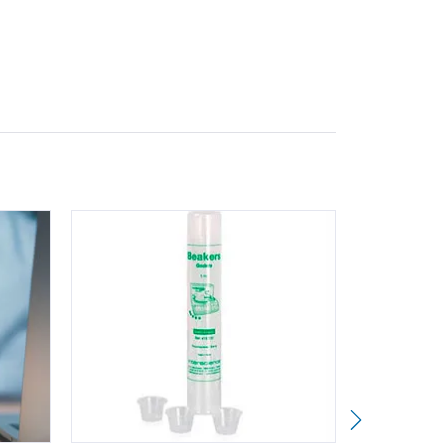
iembra automática de la muestra con una
5 segundos. EasySpiral® está equipado con un
perfecta desinfección y la ausencia de riesgos de
imentos, controles MIC de antibióticos, controles
acas de Petri (50 µL)
resión, para la desinfección