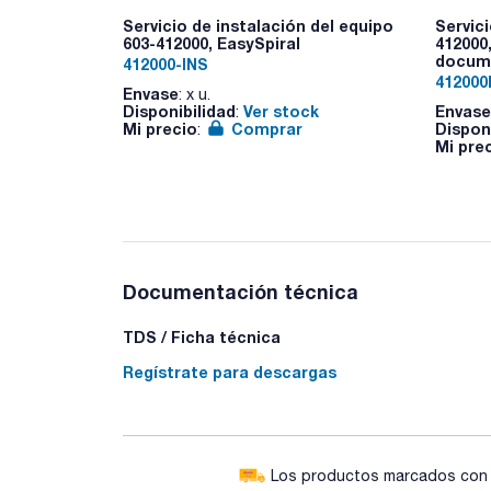
Servicio de instalación del equipo
Servic
603-412000, EasySpiral
412000,
docum
412000-INS
41200
Envase
: x u.
Disponibilidad
Ver stock
Envase
:
Mi precio
Comprar
Dispon
:
Mi pre
Documentación técnica
TDS / Ficha técnica
Regístrate para descargas
Los productos marcados con e