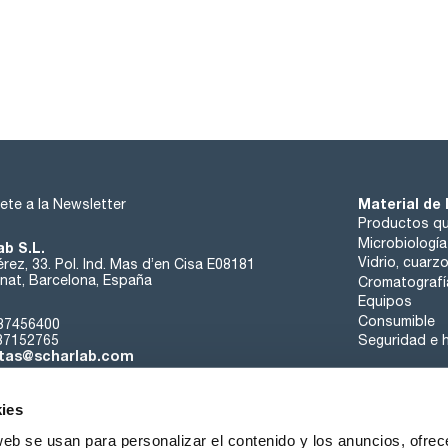
Material de 
ete a la Newsletter
Productos qu
Microbiología
ab S.L.
Vidrio, cuarz
rez, 33. Pol. Ind. Mas d’en Cisa E08181
at, Barcelona, España
Cromatografí
Equipos
Consumible
37456400
37152765
Seguridad e h
tas@scharlab.com
ies
web se usan para personalizar el contenido y los anuncios, ofrec