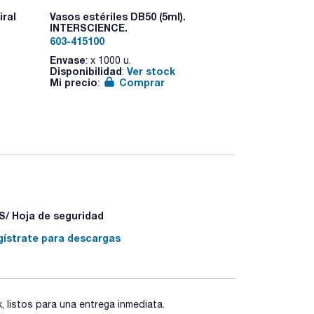
prueba, detergente líquido Enzyclear, 4 juegos de
m para recuento, gradilla de 150mm para recuento*,
ral
Vasos estériles DB50 (5ml).
2 filtros pa
mm*, software Cd-ROM*, cable USB*.
INTERSCIENCE.
desinfecció
603-415100
603-413009
Envase
Envase
: x 1000 u.
: x u.
Disponibilidad
Ver stock
Disponibilid
:
Mi precio
Comprar
Mi precio
:
:
/ Hoja de seguridad
gístrate para descargas
listos para una entrega inmediata.