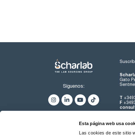
Suscríb
Scharl
Gato Pé
Sentmen
Síguenos:
T
+349
F
+349
consul
Esta página web usa cook
Las cookies de este sitio 