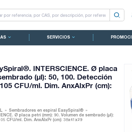
CAS
SERVICIOS
PROMOCI
ySpiral®. INTERSCIENCE. Ø placa
sembrado (µl): 50, 100. Detección
 105 CFU/ml. Dim. AnxAlxPr (cm):
L
Sembradores en espiral EasySpiral®
CE. Ø placa petri (mm): 90. Volumen de sembrado (µl):
105 CFU/ml. Dim. AnxAlxPr (cm): 38x41x29