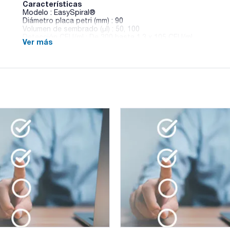
Características
Modelo : EasySpiral®
Diámetro placa petri (mm) : 90
Volumen de sembrado (µl) : 50, 100
Detección CFU/ml : De 300 hasta 1.3 x 105 CFU/ml
Ver más
Dimensiones An x Al x Pr (mm) : 410x380x290
Peso (kg) : 16,4
Pack (u.) : 1
El EasySpiral® con nueva tecnología patentada permite la s
concentración decreciente en una placa de Petri en sólo 2
dispositivo de limpieza del dispensador, para garantizar la 
contaminación cruzada.
Aplicaciones: análisis biológicos, controles de calidad de al
de cosméticos (challenge test) y controles farmacéuticos.
Especificaciones técnicas:
- Controlado por microprocesador
- Tiempo de ciclo completo: 25 segundos
- Capacidad de la jeringa: 1000 µl
- Capacidad de placas sucesivas con la misma muestra: 20 pl
- Modo de dispensación: círculo, exponencial y uniforme*
- Tecnología de desbordamiento 'Overflow' con 8 bares de p
- Programa de limpieza mensual automática
- Autonomía de limpieza: 600 ciclos (botellas de 2L)
- Trazabilidad: Exportación de datos con Excel®*.
- Volumen programable por USB: 10 a 1000 µL*