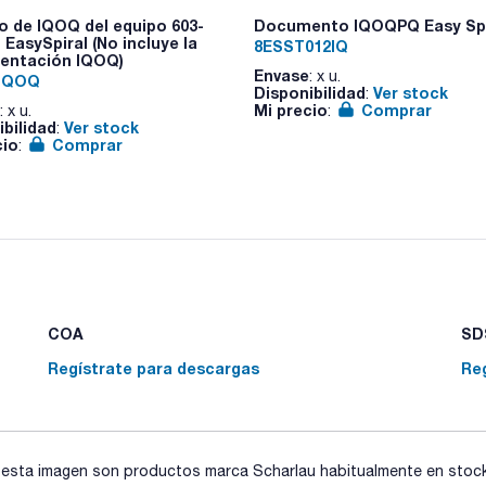
Se entrega con: 1000 vasos estériles, colorante azul para la 
conectores GL 45 para autoclavabls, gradilla espiral de 90m
io de IQOQ del equipo 603-
Documento IQOQPQ Easy Spi
cable de alimentación, manual del usuario, plato para 150
 EasySpiral (No incluye la
8ESST012IQ
(* Modelo EasySpiral® Pro)
entación IQOQ)
Envase
: x u.
0IQOQ
Disponibilidad
Ver stock
:
Mi precio
Comprar
: x u.
:
ibilidad
Ver stock
:
cio
Comprar
:
COA
SDS
Regístrate para descargas
Re
sta imagen son productos marca Scharlau habitualmente en stock, 