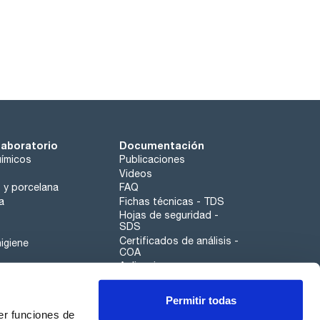
laboratorio
Documentación
ímicos
Publicaciones
Videos
o y porcelana
FAQ
a
Fichas técnicas - TDS
Hojas de seguridad -
SDS
Certificados de análisis -
igiene
COA
Aplicaciones
Tabla Periódica
Permitir todas
Scharlau leathergoods
er funciones de