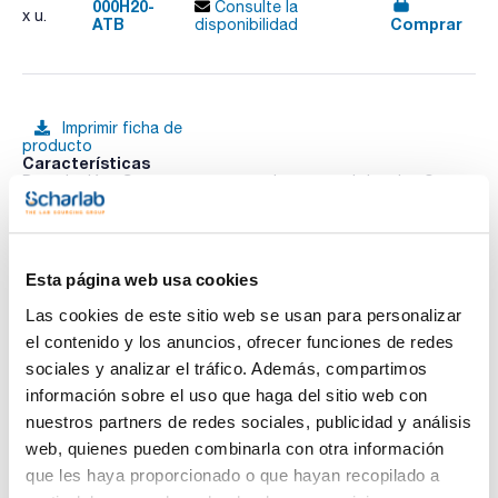
000H20-
Consulte la
x u.
ATB
Comprar
disponibilidad
Imprimir ficha de
producto
Características
Descripción : Soporte para montaje en pared de arium®
bagtank
Pack (u.) : 1
Ver más
La familia de productos arium® ha sido especialmente
diseñada para satisfacer, y exceder, sus necesidades de
Esta página web usa cookies
confiabilidad en sus procesos, facilidad de uso y
rentabilidad en investigación y laboratorios de análisis.
Las cookies de este sitio web se usan para personalizar
arium® pro UV
el contenido y los anuncios, ofrecer funciones de redes
Documentación técnica
La solución para el agua tipo 1.
sociales y analizar el tráfico. Además, compartimos
Lámpara de UV integrada (185/254 nm) para la eliminación de
materia orgánica (< 2 ppb TOC) y bacterias: garantiza
información sobre el uso que haga del sitio web con
TDS / Ficha técnica
COA
resultados fiables y reproducibles.
nuestros partners de redes sociales, publicidad y análisis
Pantalla de cristal con funciones de pantalla táctil y menú de
Regístrate para
Regístrate para
navegación intuitivo: para un funcionamiento rápido y fácil.
web, quienes pueden combinarla con otra información
descargas
descargas
Componentes de alta calidad y cartuchos adaptados a cada
SDS/ Hoja de seguridad
que les haya proporcionado o que hayan recopilado a
aplicación, con tecnología de flujo descendente: garantiza