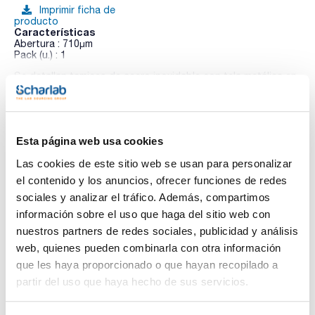
Imprimir ficha de
producto
Características
Abertura : 710µm
Pack (u.) : 1
Se detallan tamices de acero inoxidable con tela metálica en
Ver más
acero inoxidable según norma ISO 33101 de 200mm de
diámetro y 50mm de altura por ser los más comunes. Están
disponibles tamices de otras dimensiones.
Esta página web usa cookies
Documentación técnica
Las cookies de este sitio web se usan para personalizar
el contenido y los anuncios, ofrecer funciones de redes
TDS / Ficha técnica
COA
sociales y analizar el tráfico. Además, compartimos
Regístrate para
Regístrate para
información sobre el uso que haga del sitio web con
descargas
descargas
SDS/ Hoja de seguridad
nuestros partners de redes sociales, publicidad y análisis
web, quienes pueden combinarla con otra información
Regístrate para
descargas
que les haya proporcionado o que hayan recopilado a
partir del uso que haya hecho de sus servicios.
Los productos marcados con esta imagen son
productos marca Scharlau habitualmente en stock,