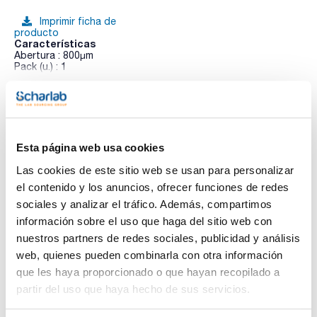
Imprimir ficha de
producto
Características
Abertura : 800µm
Pack (u.) : 1
Se detallan tamices de acero inoxidable con tela metálica en
Ver más
acero inoxidable según norma ISO 33101 de 200mm de
diámetro y 50mm de altura por ser los más comunes. Están
disponibles tamices de otras dimensiones.
Esta página web usa cookies
Documentación técnica
Las cookies de este sitio web se usan para personalizar
el contenido y los anuncios, ofrecer funciones de redes
TDS / Ficha técnica
COA
sociales y analizar el tráfico. Además, compartimos
Regístrate para
Regístrate para
información sobre el uso que haga del sitio web con
descargas
descargas
nuestros partners de redes sociales, publicidad y análisis
SDS/ Hoja de seguridad
web, quienes pueden combinarla con otra información
Regístrate para
que les haya proporcionado o que hayan recopilado a
descargas
partir del uso que haya hecho de sus servicios.
Los productos marcados con esta imagen son