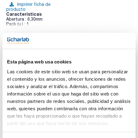
Imprimir ficha de
producto
Características
Abertura : 6,30mm
Pack (u.) : 1
Se detallan tamices de acero inoxidable con tela metálica en
Ver más
acero inoxidable según norma ISO 33101 de 200mm de
diámetro y 50mm de altura por ser los más comunes. Están
disponibles tamices de otras dimensiones.
Esta página web usa cookies
Documentación técnica
Las cookies de este sitio web se usan para personalizar
el contenido y los anuncios, ofrecer funciones de redes
TDS / Ficha técnica
COA
sociales y analizar el tráfico. Además, compartimos
Regístrate para
Regístrate para
información sobre el uso que haga del sitio web con
descargas
descargas
SDS/ Hoja de seguridad
nuestros partners de redes sociales, publicidad y análisis
web, quienes pueden combinarla con otra información
Regístrate para
descargas
que les haya proporcionado o que hayan recopilado a
partir del uso que haya hecho de sus servicios.
Los productos marcados con esta imagen son
productos marca Scharlau habitualmente en stock,