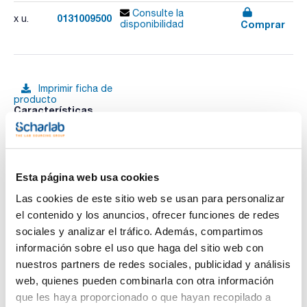
Consulte la
0131009500
x u.
Comprar
disponibilidad
Imprimir ficha de
producto
Características
Abertura : 9,50mm
Pack (u.) : 1
Retsch ha desarrollado un proceso único de fabricación de
Ver más
tamices que garantiza una gran calidad y consistencia.
- Construcción en una sola pieza y transición del tejido sin
Esta página web usa cookies
ranuras, para evitar la contaminación cruzada
- Alto grado de resistencia a la corrosión gracias al acero
Las cookies de este sitio web se usan para personalizar
inoxidable 316
el contenido y los anuncios, ofrecer funciones de redes
- Son un 15% más ligeros que los tamices tradicionales, con
Documentación técnica
lo que aumenta el espacio libre para tamizar
sociales y analizar el tráfico. Además, compartimos
- También tienen una máxima estabilidad y estanqueidad
información sobre el uso que haga del sitio web con
óptima cuando se utilizan en bloques de tamices
TDS / Ficha técnica
COA
- Una innovadora tecnología de soldadura por resistencia
nuestros partners de redes sociales, publicidad y análisis
garantiza un tejido de tamizar permanentemente tirante
Regístrate para
Regístrate para
web, quienes pueden combinarla con otra información
A continuación se detallan los tamices de 200x50mm. Están
descargas
descargas
disponibles tamices de 203mm de diámetro así como de
que les haya proporcionado o que hayan recopilado a
SDS/ Hoja de seguridad
25mm de altura.