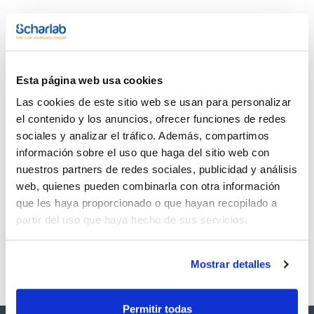
- Facilidad de uso: sistema de cierre y seguridad 'cisa-
press'
Documentación técnica
- Recomendada para materiales de densidad >0,8 g/cm3
- Apta para tamizar por vía húmeda
- Movimiento inducido electromagnéticamente, combinando
TDS / Ficha técnica
COA
un desplazamiento rotativo con otro vertical de la muestra
- Amplitud de vibración regulable hasta 2mm
Esta página web usa cookies
Regístrate para
Regístrate para
- Dimensiones 400x310x95mm (sin tamices)
descargas
descargas
- Peso neto: 27kg
Las cookies de este sitio web se usan para personalizar
SDS/ Hoja de seguridad
el contenido y los anuncios, ofrecer funciones de redes
Regístrate para
sociales y analizar el tráfico. Además, compartimos
descargas
información sobre el uso que haga del sitio web con
nuestros partners de redes sociales, publicidad y análisis
Los productos marcados con esta imagen son
web, quienes pueden combinarla con otra información
productos marca Scharlau habitualmente en stock,
listos para una entrega inmediata.
que les haya proporcionado o que hayan recopilado a
partir del uso que haya hecho de sus servicios.
Mostrar detalles
Permitir todas