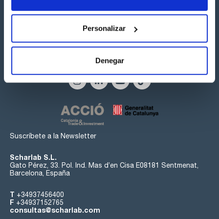
Personalizar
Síguenos:
Denegar
Suscríbete a la Newsletter
Scharlab S.L.
Gato Pérez, 33. Pol. Ind. Mas d’en Cisa E08181 Sentmenat,
Barcelona, España
T
+34937456400
F
+34937152765
consultas@scharlab.com