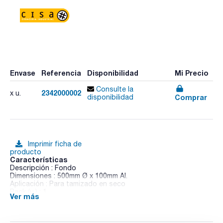
Envase
Referencia
Disponibilidad
Mi Precio
Consulte la
2342000002
x u.
Comprar
disponibilidad
Imprimir ficha de
producto
Características
Descripción : Fondo
Dimensiones : 500mm Ø x 100mm Al.
Aplicación : Para tamizado en seco
Pack (u.) : 1
Ver más
Para tamices de 200-203mm de diámetro.
- Precisión y fiabilidad
- Tecnología de última generación con tamizado intermitente