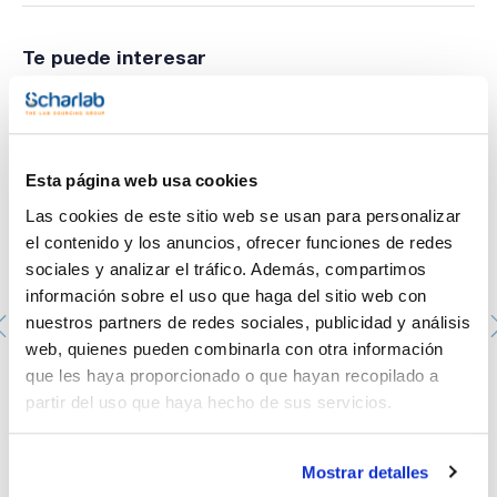
- Concentración mínima inhibitoria
- Cualificación de desinfectante
- Pruebas de agua
Te puede interesar
- Esquemas de aptitud (Proficiency tests)
- Métodos que requieran una serie de UFC específico
Destacados
- Disponible en una concentración que va de 103 hasta 107
UFC por pellet
- Se puede combinar con poblaciones mezcladas de
Esta página web usa cookies
microorganismos
- Se manipula con facilidad para proporcionar una amplia
Las cookies de este sitio web se usan para personalizar
variedad de concentraciones
- El formato listo para usar permite ahorrar tiempo y dinero
el contenido y los anuncios, ofrecer funciones de redes
- El almacenamiento refrigerado es sencillo y económico
sociales y analizar el tráfico. Además, compartimos
- El Certificado de Análisis online ofrece información
detallada de la cepa
información sobre el uso que haga del sitio web con
- La trazabilidad a cultivos de referencia garantiza la
nuestros partners de redes sociales, publicidad y análisis
autenticidad
- Expertos del Servicio Técnico disponibles para orientar
web, quienes pueden combinarla con otra información
que les haya proporcionado o que hayan recopilado a
Presentación
Cepas MiStraCon QuantyE-Pellets: Aspergillus
- 1 vial con 5 pellets cuantitativos liofilizados
brasiliensis ATCC® 16404™/ WDCM 00053. Contiene un
partir del uso que haya hecho de sus servicios.
-Instrucciones ilustradas
vial con 5 pellets (E6 ufc/pellet)
EP2001-MSC
Envase
: x 5 u.
Mostrar detalles
Disponibilidad
Ver stock
: