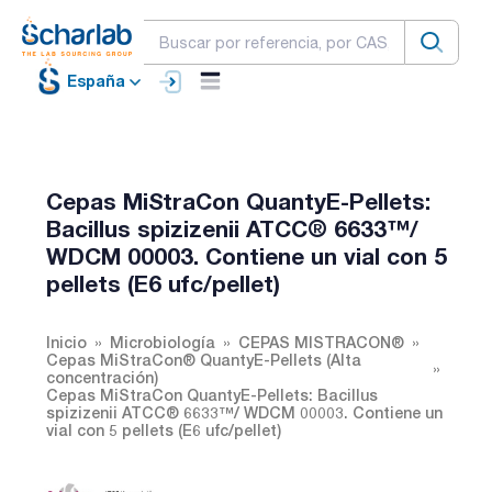
España
Cepas MiStraCon QuantyE-Pellets:
Bacillus spizizenii ATCC® 6633™/
WDCM 00003. Contiene un vial con 5
pellets (E6 ufc/pellet)
Inicio
Microbiología
CEPAS MISTRACON®
Cepas MiStraCon® QuantyE-Pellets (Alta
concentración)
Cepas MiStraCon QuantyE-Pellets: Bacillus
spizizenii ATCC® 6633™/ WDCM 00003. Contiene un
vial con 5 pellets (E6 ufc/pellet)