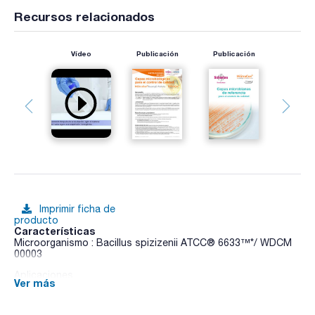
Recursos relacionados
Vídeo
Publicación
Publicación
Imprimir ficha de
producto
Características
Microorganismo : Bacillus spizizenii ATCC® 6633™*/ WDCM
00003
Aplicaciones
Ver más
- Métodos de detección y enumeración
- Verificación/Validación
- Prueba de carga microbiana