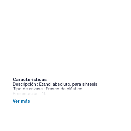
Características
Descripción : Etanol absoluto, para síntesis
Tipo de envase : Frasco de plástico
Presentación : 1L
Ver más
Una selección de ingredientes y productos químicos necesari