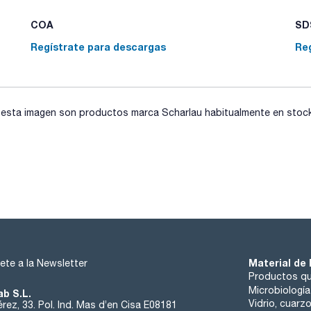
COA
SDS
Regístrate para descargas
Re
sta imagen son productos marca Scharlau habitualmente en stock, 
Material de 
ete a la Newsletter
Productos qu
Microbiología
ab S.L.
Vidrio, cuarz
rez, 33. Pol. Ind. Mas d’en Cisa E08181