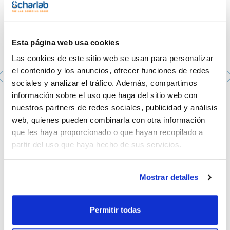
Las tiras AlerTox® se caracterizan por:
- Alta sensibilidad: detecta niveles bajos de alérgeno
(ppm/ppb/ppt)
- Resultados rápidos: en un máximo de 10 minutos
Esta página web usa cookies
- Alta especificidad: sin reacciones cruzadas con alérgenos
relacionados.
Las cookies de este sitio web se usan para personalizar
- Fáciles de usar: protocolo simple y fácil de seguir.
- Sin necesidad de equipos de laboratorio: todo lo necesario
el contenido y los anuncios, ofrecer funciones de redes
en un solo kit.
sociales y analizar el tráfico. Además, compartimos
- Fácil de interpretar: test de flujo lateral de fácil visibilidad.
información sobre el uso que haga del sitio web con
nuestros partners de redes sociales, publicidad y análisis
AlerTox Sticks Leche Total
web, quienes pueden combinarla con otra información
HY0KIT3015
que les haya proporcionado o que hayan recopilado a
Envase
: x 10u.
Disponibilidad
Ver stock
:
partir del uso que haya hecho de sus servicios.
Mi precio
Comprar
:
Mostrar detalles
Permitir todas
Documentación técnica