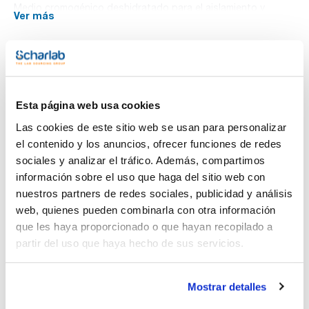
Medio cromogénico deshidratado para el aislamiento y
Ver más
diferenciación de las principales espécies de Candida
clinicamente significativas.
Documentación técnica
Esta página web usa cookies
TDS / Ficha técnica
COA
Las cookies de este sitio web se usan para personalizar
Regístrate para
Regístrate para
el contenido y los anuncios, ofrecer funciones de redes
descargas
descargas
SDS/ Hoja de seguridad
sociales y analizar el tráfico. Además, compartimos
información sobre el uso que haga del sitio web con
Regístrate para
descargas
nuestros partners de redes sociales, publicidad y análisis
web, quienes pueden combinarla con otra información
que les haya proporcionado o que hayan recopilado a
Los productos marcados con esta imagen son
productos marca Scharlau habitualmente en stock,
partir del uso que haya hecho de sus servicios.
listos para una entrega inmediata.
Mostrar detalles