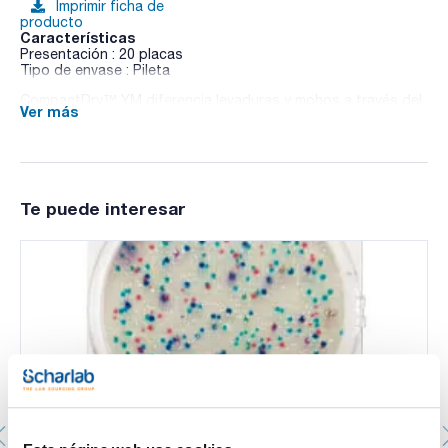
Imprimir ficha de
producto
Características
Presentación : 20 placas
Tipo de envase : Pileta
CompactDry™ YM diferencia levaduras y mohos a través del
Ver más
desarrollo de color y morfología característicos. El
CompactDry™ YM facilita un muy buen crecimiento
tridimensional de levaduras y mohos.
Te puede interesar