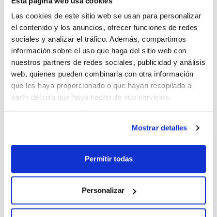
Esta página web usa cookies
Las cookies de este sitio web se usan para personalizar
Compact Dry EC (Coliformes y E.coli)
el contenido y los anuncios, ofrecer funciones de redes
SCD-00EC20
sociales y analizar el tráfico. Además, compartimos
Envase
: x20placas
información sobre el uso que haga del sitio web con
Disponibilidad
Ver stock
:
nuestros partners de redes sociales, publicidad y análisis
Mi precio
Comprar
:
web, quienes pueden combinarla con otra información
que les haya proporcionado o que hayan recopilado a
partir del uso que haya hecho de sus servicios.
Documentación técnica
Mostrar detalles
TDS / Ficha técnica
COA
Permitir todas
Regístrate para
Regístrate para
descargas
descargas
SDS/ Hoja de seguridad
Personalizar
Regístrate para
descargas