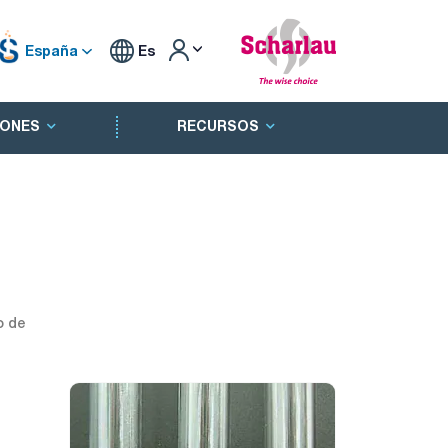
España
Es
ONES
RECURSOS
o de