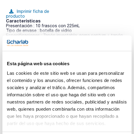
Imprimir ficha de
producto
Características
Presentación : 10 frascos con 225mL
Tipo de envase : botella de vidrio
Especificaciones : Tapón inyectable: goma septum + tapón
plástico con rosca + tapón protector + sleever protector
Ver más
02-468
ISO
Caldo para enriquecimiento y recuento de especies de Vibrio
spp. procedente de muestras varias, formulado según la ISO
Esta página web usa cookies
8914.
Documentación técnica
Sinónimos: Media M10
Las cookies de este sitio web se usan para personalizar
el contenido y los anuncios, ofrecer funciones de redes
TDS / Ficha técnica
COA
sociales y analizar el tráfico. Además, compartimos
Regístrate para
Regístrate para
información sobre el uso que haga del sitio web con
descargas
descargas
nuestros partners de redes sociales, publicidad y análisis
SDS/ Hoja de seguridad
web, quienes pueden combinarla con otra información
Regístrate para
que les haya proporcionado o que hayan recopilado a
descargas
partir del uso que haya hecho de sus servicios.