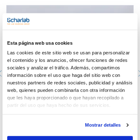
Esta página web usa cookies
Las cookies de este sitio web se usan para personalizar
el contenido y los anuncios, ofrecer funciones de redes
sociales y analizar el tráfico. Además, compartimos
información sobre el uso que haga del sitio web con
nuestros partners de redes sociales, publicidad y análisis
Placa Petri aséptica de 90mm. SCHARLAU. con 3
web, quienes pueden combinarla con otra información
vientos. Color transparente. 20u. X 24 bolsas.
que les haya proporcionado o que hayan recopilado a
PPD-90143A
partir del uso que haya hecho de sus servicios.
Envase
: x 480 u.
Disponibilidad
Ver stock
:
Mi precio
Comprar
:
Mostrar detalles