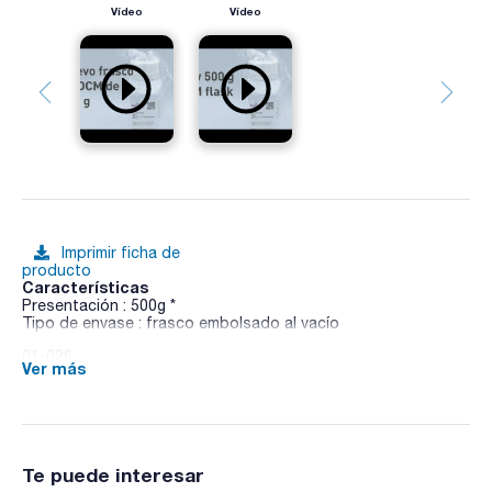
Vídeo
Vídeo
Imprimir ficha de
producto
Características
Presentación : 500g *
Tipo de envase : frasco embolsado al vacío
01-026
Ver más
COMPF
Medio sólido, de uso general, especialmente desarrollado
para el cultivo de los lactobacilos heterofermentativos que
provocan el verdeamiento de los productos cárnicos.
Sinónimos: All Purpose Polysorbate Agar, ALL PURPOSE
TWEEN® AGAR
Te puede interesar