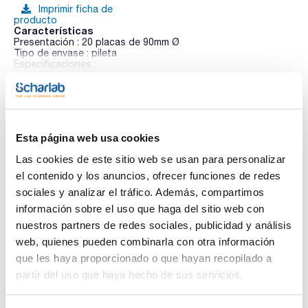
Imprimir ficha de
producto
Características
Presentación : 20 placas de 90mm Ø
Tipo de envase : pileta
Especificaciones :
Ver más
01-262
COMPF / FIL-IDF / ISO
Medio sólido selectivo, según Mossel, para el aislamiento y la
identificación de Bacillus cereus en muestras de alimentos
según las normas ISO 7932 y 21871. Este medio necesita la
Esta página web usa cookies
adición de 100 mL de Solución de Yema de Huevo (Ref. 06-
Documentación técnica
016) y 2 viales de Sulfato de Polimixina B (Ref. 06-021LYO1).
Las cookies de este sitio web se usan para personalizar
Sinónimos: Mannitol-Egg Yolk-Polymyxin Agar, Penassay Seed
Agar
el contenido y los anuncios, ofrecer funciones de redes
TDS / Ficha técnica
COA
sociales y analizar el tráfico. Además, compartimos
Regístrate para
Regístrate para
información sobre el uso que haga del sitio web con
descargas
descargas
SDS/ Hoja de seguridad
nuestros partners de redes sociales, publicidad y análisis
web, quienes pueden combinarla con otra información
Regístrate para
descargas
que les haya proporcionado o que hayan recopilado a
partir del uso que haya hecho de sus servicios.
Los productos marcados con esta imagen son
productos marca Scharlau habitualmente en stock,