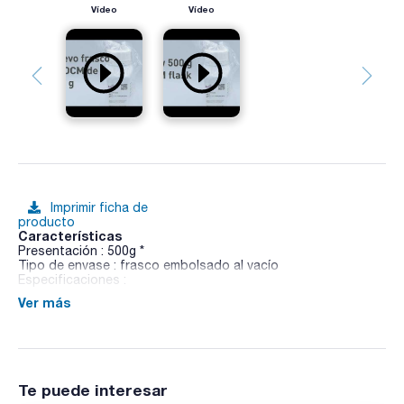
Vídeo
Vídeo
Imprimir ficha de
producto
Características
Presentación : 500g *
Tipo de envase : frasco embolsado al vacío
Especificaciones :
Ver más
02-257
Diluyente para neutralizar los conservantes en el examen
rutinario de productos cosméticos. Para la versión
deshidratada del medio se necesita añadir Polisorbato 80
(Ref. TW0080).
Te puede interesar