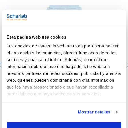
Esta página web usa cookies
Las cookies de este sitio web se usan para personalizar
el contenido y los anuncios, ofrecer funciones de redes
sociales y analizar el tráfico. Además, compartimos
información sobre el uso que haga del sitio web con
nuestros partners de redes sociales, publicidad y análisis
Tween® 80, EssentQ®
web, quienes pueden combinarla con otra información
TW00800100
que les haya proporcionado o que hayan recopilado a
Envase
: x 100 ml :: Botella de vidrio
partir del uso que haya hecho de sus servicios.
Disponibilidad
Ver stock
:
Mi precio
Comprar
:
Mostrar detalles