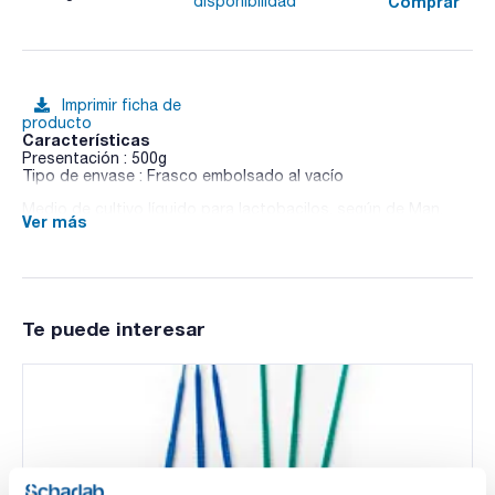
Comprar
disponibilidad
Imprimir ficha de
producto
Características
Presentación : 500g
Tipo de envase : Frasco embolsado al vacío
Medio de cultivo líquido para lactobacilos, según de Man,
Ver más
Rogosa y Sharpe.
Te puede interesar