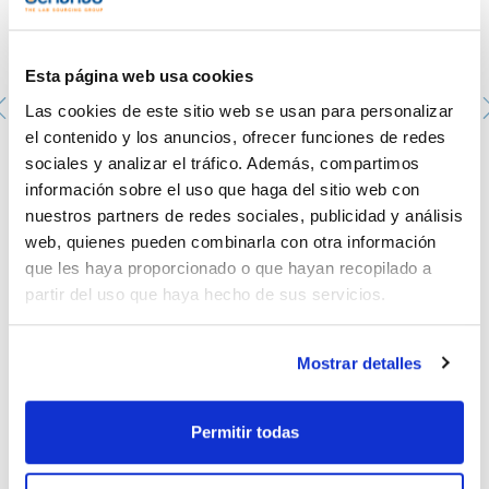
Esta página web usa cookies
Las cookies de este sitio web se usan para personalizar
el contenido y los anuncios, ofrecer funciones de redes
Asa de siembra de 1µl fabricada en PS. SCHARLAU.
sociales y analizar el tráfico. Además, compartimos
Estéril. Embolsada en peel-packs de 20 unidades con
información sobre el uso que haga del sitio web con
número de lote y fecha de caducidad. Se entrega con
certificado de calibración y esterilización.
nuestros partners de redes sociales, publicidad y análisis
PIL0030120
web, quienes pueden combinarla con otra información
Envase
: x 1000 u.
que les haya proporcionado o que hayan recopilado a
Disponibilidad
Ver stock
:
Mi precio
Comprar
:
partir del uso que haya hecho de sus servicios.
Mostrar detalles
Permitir todas
Documentación técnica
TDS / Ficha técnica
COA