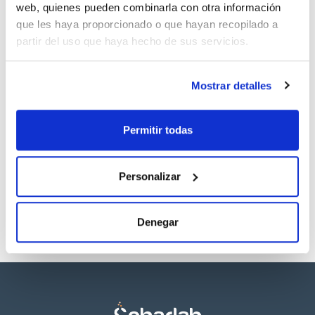
web, quienes pueden combinarla con otra información
que les haya proporcionado o que hayan recopilado a
partir del uso que haya hecho de sus servicios.
Mostrar detalles
Presentación
Tipo de envase
500g *
frasco embolsado
al vacío
Permitir todas
Referencia
Envase
Precio
01-680-500
Comprar
x 500 g
Personalizar
Disponibilidad
Ver stock
Denegar