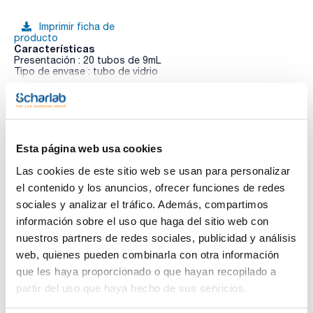
Imprimir ficha de
producto
Características
Presentación : 20 tubos de 9mL
Tipo de envase : tubo de vidrio
02-060
Ver más
APHA / COMPF / ISO / SMWW / WEF
Medio selectivo para la detección de enterobacteriáceas en
aguas y alimentos de acuerdo a las normas ISO 7251 y 9308-
2.
Sinónimos: EC Broth
Esta página web usa cookies
Documentación técnica
Las cookies de este sitio web se usan para personalizar
el contenido y los anuncios, ofrecer funciones de redes
TDS / Ficha técnica
COA
sociales y analizar el tráfico. Además, compartimos
Regístrate para
Regístrate para
información sobre el uso que haga del sitio web con
descargas
descargas
nuestros partners de redes sociales, publicidad y análisis
SDS/ Hoja de seguridad
web, quienes pueden combinarla con otra información
Regístrate para
que les haya proporcionado o que hayan recopilado a
descargas
partir del uso que haya hecho de sus servicios.