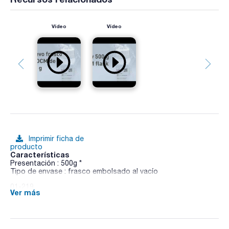
Vídeo
Vídeo
Imprimir ficha de
producto
Características
Presentación : 500g *
Tipo de envase : frasco embolsado al vacío
01-219
Ver más
Medio sólido para el cultivo de hongos y microorganismos
acidúricos.
Sinónimos: YMA, YM Agar, YEAST & MALT EXTRACT AGAR