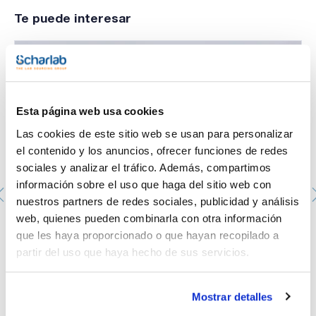
Te puede interesar
Esta página web usa cookies
Las cookies de este sitio web se usan para personalizar
el contenido y los anuncios, ofrecer funciones de redes
sociales y analizar el tráfico. Además, compartimos
información sobre el uso que haga del sitio web con
nuestros partners de redes sociales, publicidad y análisis
web, quienes pueden combinarla con otra información
Placa Petri aséptica de 90mm. SCHARLAU. con 3
que les haya proporcionado o que hayan recopilado a
vientos. Color transparente. 20u. X 24 bolsas.
PPD-90143A
partir del uso que haya hecho de sus servicios.
Envase
: x 480 u.
Disponibilidad
Ver stock
:
Mi precio
Comprar
:
Mostrar detalles