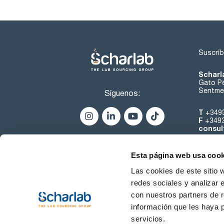
Suscríb
Scharl
Gato Pé
Sentmen
Síguenos:
T
+349
F
+349
consul
Esta página web usa cook
Las cookies de este sitio 
redes sociales y analizar 
con nuestros partners de r
Sobre 
información que les haya 
servicios.
Condiciones de uso
Cond