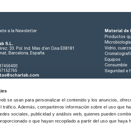
Material de 
ete a la Newsletter
Productos qu
Microbiología
ab S.L.
Vidrio, cuarz
rez, 33. Pol. Ind. Mas d’en Cisa E08181
at, Barcelona, España
Cromatografí
Equipos
Consumible
37456400
37152765
Seguridad e h
tas@scharlab.com
ies
web se usan para personalizar el contenido y los anuncios, ofrec
el tráfico. Además, compartimos información sobre el uso que ha
edes sociales, publicidad y análisis web, quienes pueden combin
nosotros
Eventos
Contacta
Noticias
Trabaja con nos
proporcionado o que hayan recopilado a partir del uso que haya
iciones de venta
Política de cookies
Política de privacidad