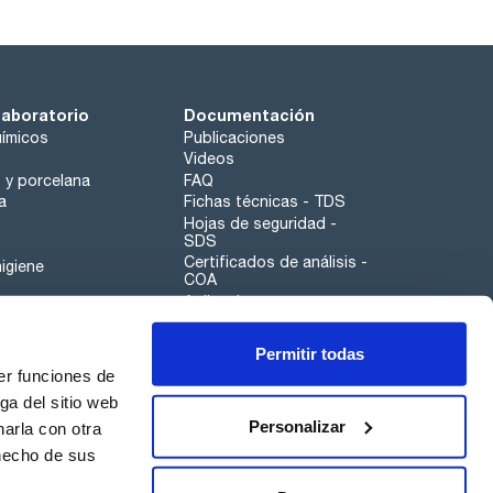
laboratorio
Documentación
ímicos
Publicaciones
Videos
o y porcelana
FAQ
a
Fichas técnicas - TDS
Hojas de seguridad -
SDS
Certificados de análisis -
igiene
COA
Aplicaciones
Tabla Periódica
Permitir todas
Scharlau leathergoods
er funciones de
Canal de denuncias
ga del sitio web
Personalizar
arla con otra
otros
 hecho de sus
Calidad
Sostenibilidad