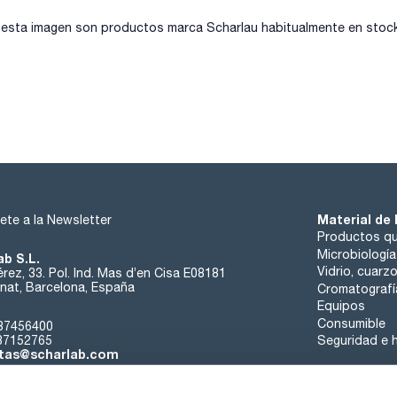
sta imagen son productos marca Scharlau habitualmente en stock, 
Material de 
ete a la Newsletter
Productos qu
Microbiología
ab S.L.
Vidrio, cuarz
rez, 33. Pol. Ind. Mas d’en Cisa E08181
at, Barcelona, España
Cromatografí
Equipos
Consumible
37456400
37152765
Seguridad e h
tas@scharlab.com