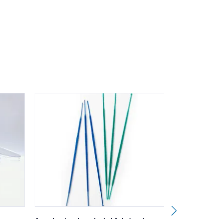
os en cosméticos, según la FDA y las normas ISO
f.:TW0080).