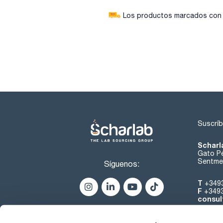
Los productos marcados con e
Suscríb
Scharl
Gato Pé
Sentmen
Síguenos:
T
+349
F
+349
consul