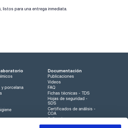
listos para una entrega inmediata.
laboratorio
Documentación
ímicos
Publicaciones
Videos
o y porcelana
FAQ
a
Fichas técnicas - TDS
Hojas de seguridad -
SDS
Certificados de análisis -
igiene
COA
Aplicaciones
Tabla Periódica