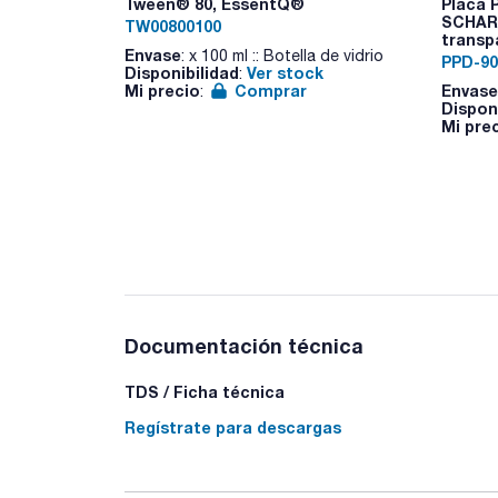
Tween® 80, EssentQ®
Placa 
SCHARL
TW00800100
transpa
Envase
: x 100 ml :: Botella de vidrio
PPD-90
Disponibilidad
Ver stock
:
Mi precio
Comprar
Envase
:
Dispon
Mi pre
Documentación técnica
TDS / Ficha técnica
Regístrate para descargas