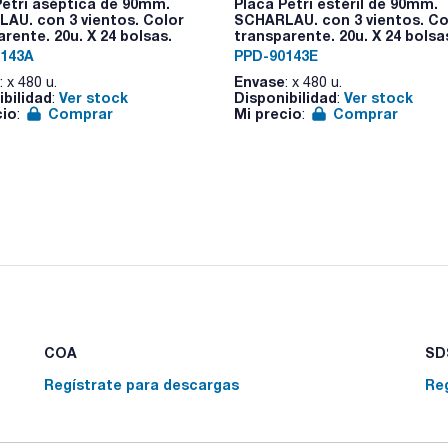
Petri aséptica de 90mm.
Placa Petri estéril de 90mm.
AU. con 3 vientos. Color
SCHARLAU. con 3 vientos. Co
rente. 20u. X 24 bolsas.
transparente. 20u. X 24 bolsa
143A
PPD-90143E
Envase
: x 480 u.
: x 480 u.
ibilidad
Ver stock
Disponibilidad
Ver stock
:
:
cio
Comprar
Mi precio
Comprar
:
:
COA
SDS
Regístrate para descargas
Re