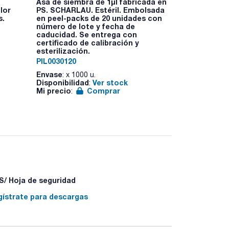
Asa de siembra de 1µl fabricada en
Asa de siemb
lor
PS. SCHARLAU. Estéril. Embolsada
PS. SCHARLA
s.
en peel-packs de 20 unidades con
en peel-pac
número de lote y fecha de
número de l
caducidad. Se entrega con
caducidad. 
certificado de calibración y
certificado 
esterilización.
esterilizació
PIL0030120
PIL0041020
Envase
Envase
: x 1000 u.
: x 10
Disponibilidad
Ver stock
Disponibilid
:
Mi precio
Comprar
Mi precio
:
:
/ Hoja de seguridad
gístrate para descargas