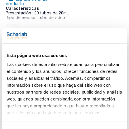
producto
Características
Presentación : 20 tubos de 20mL
Tipo de envase : tubo de vidrio
01-673
Ver más
IFU
Medio sólido para la detección y aislamiento de
Alicyclobacillus en jugos de frutas y otros alimentos ácidos,
según el Método nº 12 de la Norma IFU.
- Después de autoclavar, ajustar el pH a 3,7 ±0,2 añadiendo
HCl 1N.
Esta página web usa cookies
Documentación técnica
Sinónimos: YSG AGAR
Las cookies de este sitio web se usan para personalizar
TDS / Ficha técnica
COA
el contenido y los anuncios, ofrecer funciones de redes
sociales y analizar el tráfico. Además, compartimos
Regístrate para
Regístrate para
descargas
descargas
información sobre el uso que haga del sitio web con
SDS/ Hoja de seguridad
nuestros partners de redes sociales, publicidad y análisis
Regístrate para
web, quienes pueden combinarla con otra información
descargas
que les haya proporcionado o que hayan recopilado a
partir del uso que haya hecho de sus servicios.
Los productos marcados con esta imagen son
productos marca Scharlau habitualmente en stock,
listos para una entrega inmediata.