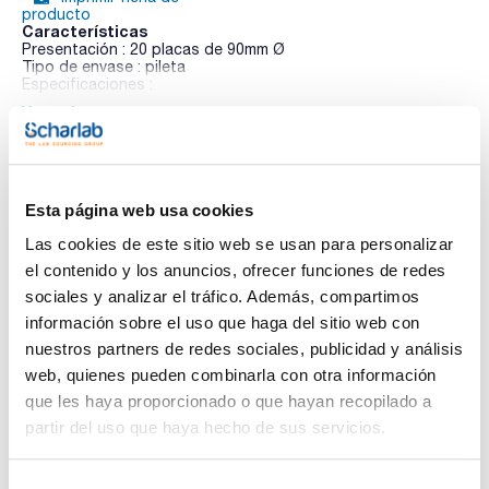
producto
Características
Presentación : 20 placas de 90mm Ø
Tipo de envase : pileta
Especificaciones :
Ver más
01-135
ISO
Medio de cultivo sólido de Man, Rogosa y Sharpe para la
detección, aislamiento y crecimiento de lactobacilos y otras
bacterias del ácido láctico a partir de muestras de alimentos
y bebidas según las normas ISO 9332 y 15214.
Esta página web usa cookies
Documentación técnica
Sinónimos: Lactobacilli MRS Agar
Las cookies de este sitio web se usan para personalizar
TDS / Ficha técnica
COA
el contenido y los anuncios, ofrecer funciones de redes
sociales y analizar el tráfico. Además, compartimos
Regístrate para
Regístrate para
descargas
descargas
información sobre el uso que haga del sitio web con
SDS/ Hoja de seguridad
nuestros partners de redes sociales, publicidad y análisis
Regístrate para
web, quienes pueden combinarla con otra información
descargas
que les haya proporcionado o que hayan recopilado a
partir del uso que haya hecho de sus servicios.
Los productos marcados con esta imagen son
productos marca Scharlau habitualmente en stock,
listos para una entrega inmediata.