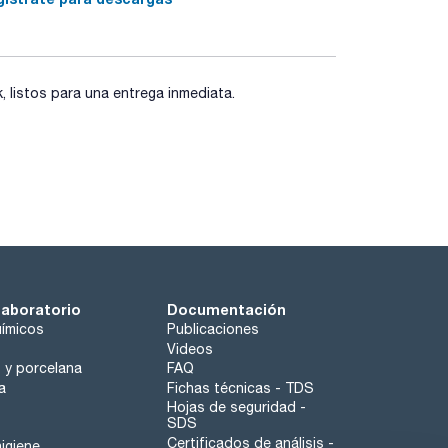
listos para una entrega inmediata.
laboratorio
Documentación
ímicos
Publicaciones
Videos
o y porcelana
FAQ
a
Fichas técnicas - TDS
Hojas de seguridad -
SDS
Certificados de análisis -
igiene