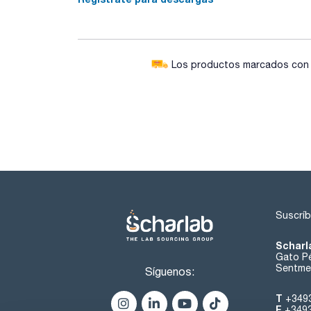
Los productos marcados con e
Suscríb
Scharl
Gato Pé
Sentmen
Síguenos:
T
+349
F
+349