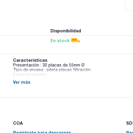
Disponibilidad
En stock
Características
Presentación : 30 placas de 55mm Ø
Tipo de envase : pileta placas filtración
Especificaciones :
Ver más
01-540
EP / HP / ISO / SMWW
Medio sólido para la enumeración de microorganismos heter
de las farmacopeas armonizado.
COA
SDS
Regístrate para descargas
Re