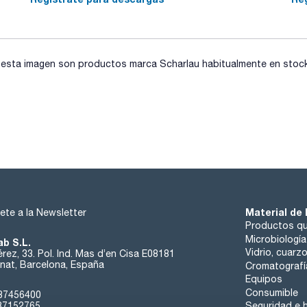
sta imagen son productos marca Scharlau habitualmente en stock, 
Material de 
ete a la Newsletter
Productos qu
Microbiología
ab S.L.
Vidrio, cuarz
rez, 33. Pol. Ind. Mas d’en Cisa E08181
at, Barcelona, España
Cromatografí
Equipos
Consumible
37456400
37152765
Seguridad e h