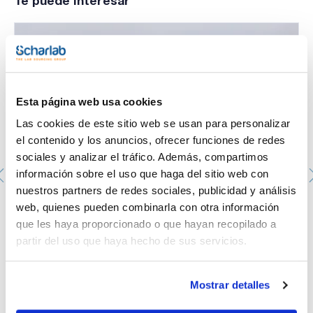
Te puede interesar
Esta página web usa cookies
Las cookies de este sitio web se usan para personalizar
el contenido y los anuncios, ofrecer funciones de redes
sociales y analizar el tráfico. Además, compartimos
información sobre el uso que haga del sitio web con
nuestros partners de redes sociales, publicidad y análisis
Placa Petri aséptica de 90mm. SCHARLAU. con 3
web, quienes pueden combinarla con otra información
vientos. Color transparente. 20u. X 24 bolsas.
que les haya proporcionado o que hayan recopilado a
PPD-90143A
partir del uso que haya hecho de sus servicios.
Envase
: x 480 u.
Disponibilidad
Ver stock
:
Mi precio
Comprar
:
Mostrar detalles